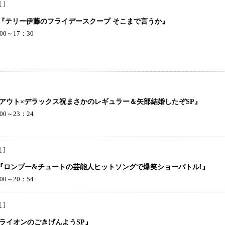
]
岡
『テリー伊藤のフライデースクープ そこまで言うか』
00～17：30
アウト×デラックス祝まさかのレギュラー＆矢部結婚したぞSP』
00～23：24
]
岡
『ロンブー&チュートの芸能人ヒットソングで爆笑ショーバトル!』
00～20：54
]
岡
ライオンのごきげんようSP』