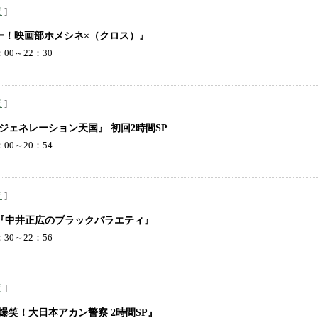
]
岡
ー！映画部ホメシネ×（クロス）』
00～22：30
]
岡
ジェネレーション天国』 初回2時間SP
00～20：54
]
岡
 『中井正広のブラックバラエティ』
30～22：56
]
岡
爆笑！大日本アカン警察 2時間SP』